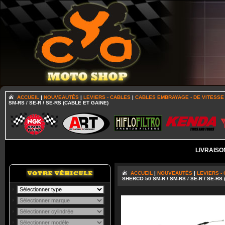
ACCUEIL
|
NOUVEAUTÉS
|
LEVIERS - CABLES
|
CABLES EMBRAYAGE - DE VITESSE
SM-RS / SE-R / SE-RS (CABLE ET GAINE)
LIVRAISO
ACCUEIL
|
NOUVEAUTÉS
|
LEVIERS -
SHERCO 50 SM-R / SM-RS / SE-R / SE-RS