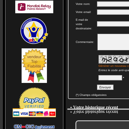
Votre nom:
Votre email:
E-mail de
votre
destinataire:
Commentaire:
Générer un nouveau 
Entrez le code anti-sp
*
(*) Champs obligatoires
• Votre historique récent
• Votre historique récent