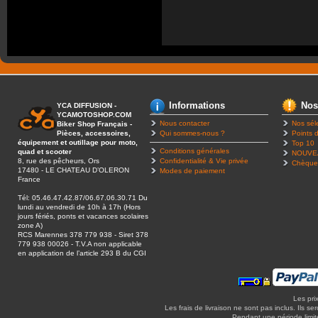
Informations
Nos
YCA DIFFUSION -
YCAMOTOSHOP.COM
Nous contacter
Nos sél
Biker Shop Français -
Pièces, accessoires,
Qui sommes-nous ?
Points d
équipement et outillage pour moto,
Top 10
Conditions générales
quad et scooter
NOUVE
8, rue des pêcheurs, Ors
Confidentialité & Vie privée
Chèque
17480 - LE CHATEAU D’OLERON
Modes de paiement
France
Tél: 05.46.47.42.87/06.67.06.30.71 Du
lundi au vendredi de 10h à 17h (Hors
jours fériés, ponts et vacances scolaires
zone A)
RCS Marennes 378 779 938 - Siret 378
779 938 00026 - T.V.A non applicable
en application de l’article 293 B du CGI
Les pri
Les frais de livraison ne sont pas inclus. Ils se
Pendant une période limitée