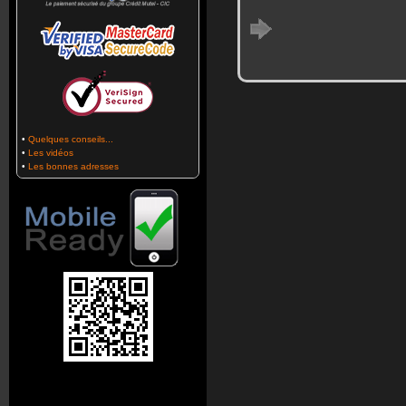
•
Quelques conseils...
•
Les vidéos
•
Les bonnes adresses