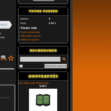
Articles:
0
Total:
0.00
€
•
Panier vide
•
Suivi commande
).
•
Récupérer panier
ande.
•
Utiliser le panier
?
Recherche avancée
•
FILTRE A AIR SIFAM 98P..
9.50 €