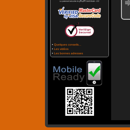
•
Quelques conseils...
•
Les vidéos
•
Les bonnes adresses