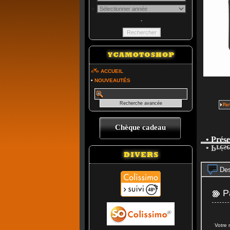
-
ACCUEIL
•
NOUVEAUTÉS
Chèque cadeau
• Prés
• Prés
Des
Pa
Votre 