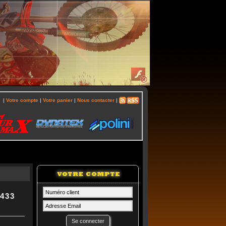
|
Votre compte
|
Votre panier
|
Nous contacter
|
T433