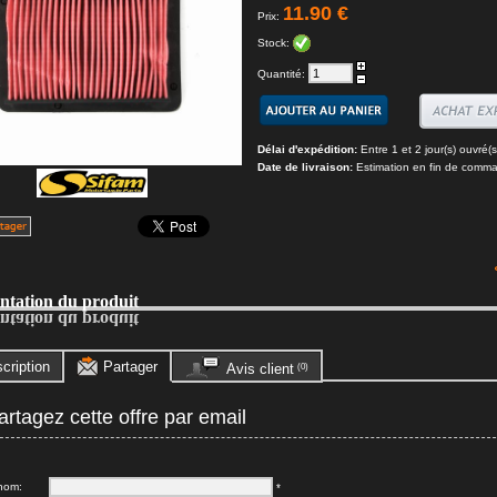
11.90 €
Prix:
Stock:
Quantité:
Délai d'expédition:
Entre 1 et 2 jour(s) ouvré(s
Date de livraison:
Estimation en fin de comm
entation du produit
entation du produit
cription
Partager
Avis client
(0)
rtagez cette offre par email
nom:
*