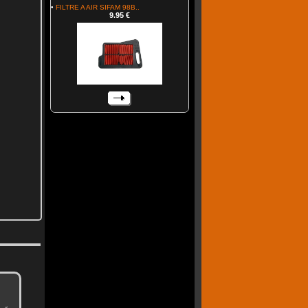
•
FILTRE A AIR SIFAM 98B..
9.95 €