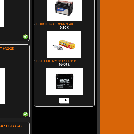
•
BOUGIE NGK DCPR7EA9
9.50 €
T 6N2-2D
•
BATTERIE KYOTO YT12B-B..
55.00 €
-A2 CB14A-A2