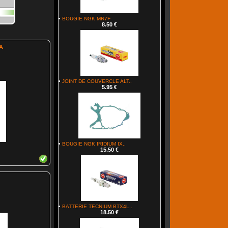
•
BOUGIE NGK MR7F
8.50 €
A
•
JOINT DE COUVERCLE ALT..
5.95 €
•
BOUGIE NGK IRIDIUM IX..
15.50 €
•
BATTERIE TECNIUM BTX4L..
18.50 €