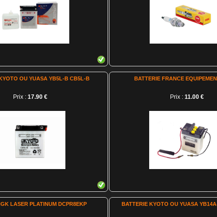
KYOTO OU YUASA YB5L-B CB5L-B
BATTERIE FRANCE EQUIPEMEN
Prix :
17.90 €
Prix :
11.00 €
NGK LASER PLATINUM DCPR8EKP
BATTERIE KYOTO OU YUASA YB14A