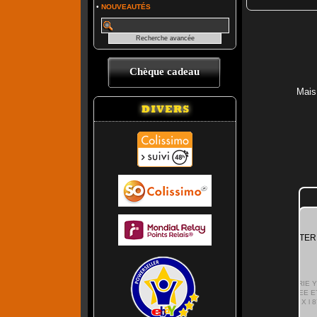
•
NOUVEAUTÉS
Chèque cadeau
Mais
BATTERIE KYOTO YTX9-BS GTX9-BS SLA ACTIVEE
USINE
Prix :
32.50 €
BATTERIE YTX9-BS GTX9-BS SLA SANS ENTRETIEN
SCELLEE ETANCHE ET ACTIVEE USINE - DIMENSION L
150MM X l 87MM X H 105MM - 12V 8AH - CCA 120 - POLARITE
+/-