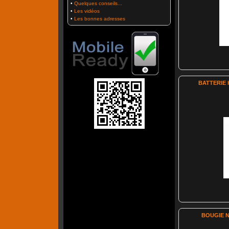
•
Quelques conseils...
•
Les vidéos
•
Les bonnes adresses
BATTERIE 
BOUGIE 