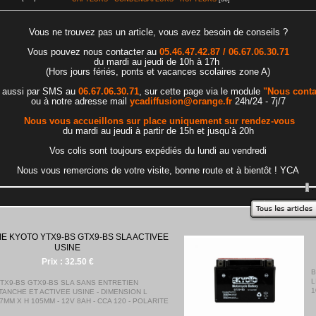
Vous ne trouvez pas un article, vous avez besoin de conseils ?
Vous pouvez nous contacter au
05.46.47.42.87 / 06.67.06.30.71
du mardi au jeudi de 10h à 17h
(Hors jours fériés, ponts et vacances scolaires zone A)
 aussi par SMS au
06.67.06.30.71
, sur cette page via le module
"Nous conta
ou à notre adresse mail
ycadiffusion@orange.fr
24h/24 - 7j/7
Nous vous accueillons sur place uniquement sur rendez-vous
du mardi au jeudi à partir de 15h et jusqu’à 20h
Vos colis sont toujours expédiés du lundi au vendredi
Nous vous remercions de votre visite, bonne route et à bientôt ! YCA
.
.
BATTERIE KYOTO KTX9-BS YTX9-BS GTX
Prix :
27.00 €
BATTERIE KTX9-BS YTX9-BS GTX9-BS SANS ENTRE
LIVREE AVEC ACIDE - DIMENSION L 150MM X l 87MM 
105MM - 12V 8AH - CCA 120 - POLARITE +/-