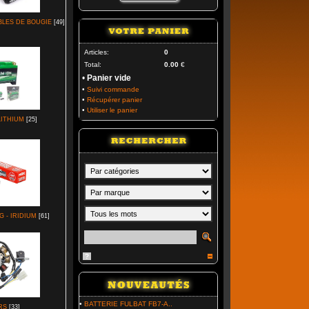
BLES DE BOUGIE
[49]
Articles:
0
Total:
0.00
€
•
Panier vide
•
Suivi commande
•
Récupérer panier
•
Utiliser le panier
LITHIUM
[25]
 - IRIDIUM
[61]
?
•
BATTERIE FULBAT FB7-A..
RS
[33]