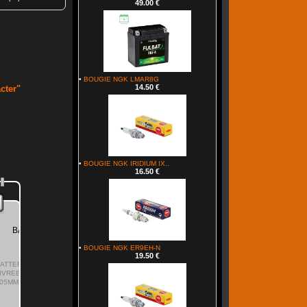
49.00 €
•
BOUGIE NGK LMAR8G
14.50 €
cter"
•
BOUGIE NGK IRIDIUM IX..
16.50 €
.
9-BS
•
BOUGIE NGK ER9EH-N
19.50 €
TIEN
X H