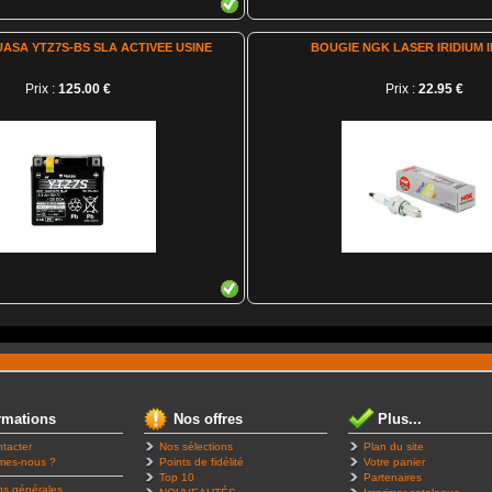
UASA YTZ7S-BS SLA ACTIVEE USINE
BOUGIE NGK LASER IRIDIUM I
Prix :
125.00 €
Prix :
22.95 €
rmations
Nos offres
Plus...
tacter
Nos sélections
Plan du site
mes-nous ?
Points de fidélité
Votre panier
Top 10
Partenaires
ns générales