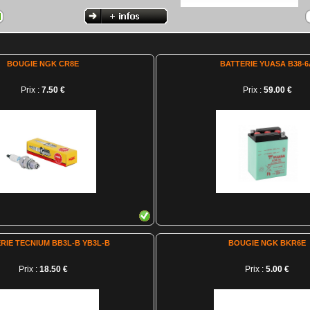
BOUGIE NGK CR8E
BATTERIE YUASA B38-6
Prix :
7.50 €
Prix :
59.00 €
RIE TECNIUM BB3L-B YB3L-B
BOUGIE NGK BKR6E
Prix :
18.50 €
Prix :
5.00 €