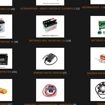
ANTIPARASITES - CA
ALTERNATEURS - JOINTS CARTER ET COUVERCLE
[12]
TIERS CDI
[44]
BATTERIES 
BATTERIES AVEC ENTRETIEN 12V
[126]
NTRETIEN 6V
[36]
ENTRETIEN
[141]
BOBINES HAUTE TENSION
[37]
BOUGIES RACING
NDARD
[117]
STATO
CAPTEURS - CONDENSATEURS - RUPTEURS
[36]