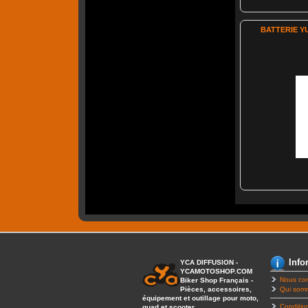
BATTERIE Y
Info
YCA DIFFUSION -
YCAMOTOSHOP.COM
Nous con
Biker Shop Français -
Pièces, accessoires,
Qui som
équipement et outillage pour moto,
Conditio
quad et scooter