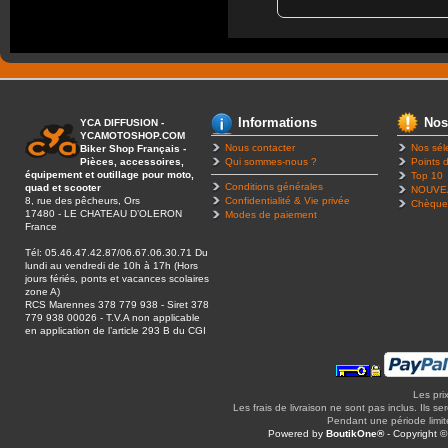
Informations
Nos
YCA DIFFUSION -
YCAMOTOSHOP.COM
Nous contacter
Nos sél
Biker Shop Français -
Pièces, accessoires,
Qui sommes-nous ?
Points d
équipement et outillage pour moto,
Top 10
Conditions générales
quad et scooter
NOUVE
8, rue des pêcheurs, Ors
Confidentialité & Vie privée
Chèque
17480 - LE CHATEAU D’OLERON
Modes de paiement
France
Tél: 05.46.47.42.87/06.67.06.30.71 Du
lundi au vendredi de 10h à 17h (Hors
jours fériés, ponts et vacances scolaires
zone A)
RCS Marennes 378 779 938 - Siret 378
779 938 00026 - T.V.A non applicable
en application de l’article 293 B du CGI
Les pri
Les frais de livraison ne sont pas inclus. Ils se
Pendant une période limitée
Powered by
BoutikOne®
- Copyright 