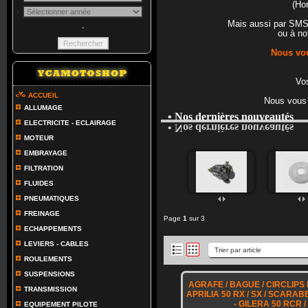
(Ho
Mais aussi par SM
-
ou à no
Nous vou
Vos
ACCUEIL
Nous vous 
ALLUMAGE
• Nos dernières nouveautés
ELECTRICITE - ECLAIRAGE
• Nos dernières nouveautés
MOTEUR
EMBRAYAGE
FILTRATION
FLUIDES
PNEUMATIQUES
FREINAGE
Page
1
sur 3
ECHAPPEMENTS
LEVIERS - CABLES
ROULEMENTS
SUSPENSIONS
AGRAFE / BAGUE / CIRCLIPS
TRANSMISSION
APRILIA 50 RX / SX / SCARAB
- GILERA 50 RCR 
EQUIPEMENT PILOTE