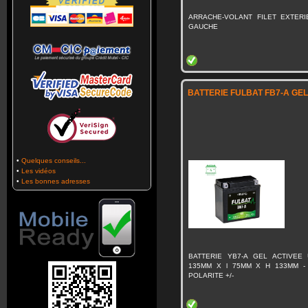
ARRACHE-VOLANT FILET EXTERI
GAUCHE
BATTERIE FULBAT FB7-A GEL
•
Quelques conseils...
•
Les vidéos
•
Les bonnes adresses
BATTERIE YB7-A GEL ACTIVEE 
135MM X l 75MM X H 133MM - 
POLARITE +/-