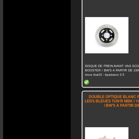
DISQUE DE FREIN AVANT VAG SCO
BOOSTER / BW’S A PARTIR DE 1995
trous 4xø10 - épaisseur 3.5
DOUBLE OPTIQUE BLANC R
LEDS BLEUES TUN’R MBK / 
/ BW’S A PARTIR D