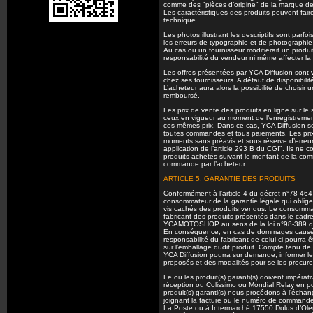
comme des "pièces d’origine" de la marque d
Les caractéristiques des produits peuvent faire
technique.
Les photos illustrant les descriptifs sont parf
les erreurs de typographie et de photographie 
Au cas ou un fournisseur modifierait un produi
responsabilité du vendeur ni même affecter la v
Les offres présentées par YCA Diffusion sont v
chez ses fournisseurs. A défaut de disponibilit
L’acheteur aura alors la possibilité de choisi
remboursé.
Les prix de vente des produits en ligne sur le 
ceux en vigueur au moment de l’enregistremen
ces mêmes prix. Dans ce cas, YCA Diffusion se
toutes commandes et tous paiements. Les prix d
moments sans préavis et sous réserve d’erreu
application de l’article 293 B du CGI". Ils ne
produits achetés suivant le montant de la com
commande par l’acheteur.
ARTICLE 5. GARANTIE DES PRODUITS
Conformément à l’article 4 du décret n°78-464
consommateur de la garantie légale qui oblige
vis cachés des produits vendus. Le consommat
fabricant des produits présentés dans le cad
YCAMOTOSHOP au sens de la loi n°98-389 du 19
En conséquence, en cas de dommages causés 
responsabilité du fabricant de celui-ci pourra
sur l’emballage dudit produit. Compte tenu d
YCA Diffusion pourra sur demande, informer l
proposés et des modalités pour se les procurer
Le ou les produit(s) garanti(s) doivent impér
réception ou Colissimo ou Mondial Relay en poin
produit(s) garanti(s) nous procédons à l’échan
joignant la facture ou le numéro de commande
La Poste ou à Intermarché 17550 Dolus d’Olér