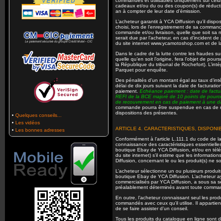
commandes et utilisables uniquement sur celu
cadeaux et/ou du ou des coupon(s) de réduction
an à compter de leur date d’émission.
L’acheteur garantit à YCA Diffusion qu’il dispo
choisi, lors de l’enregistrement de sa comman
commande et/ou livraison, quelle que soit sa
serait due par l’acheteur, en cas d’incident de 
du site internet www.ycamotoshop.com et d
Dans le cadre de la lutte contre les fraudes su
quelle qu’en soit l’origine, fera l’objet de po
la République du tribunal de Rochefort). L’int
Parquet pour enquête.
Des pénalités d’un montant égal au taux d’inté
délai de dix jours suivant la date de facturat
paiement.
Echéance paiement : date de facture
REFI de la BCE majoré de 10 points de pourcen
de recouvrement en cas de paiement à une date
commande pourra être suspendue en cas de r
dispositions des présentes.
•
Quelques conseils...
•
Les vidéos
ARTICLE 4. CARACTERISTIQUES, DISPONIB
•
Les bonnes adresses
Conformément à l’article L.111.1 du code de 
connaissance des caractéristiques essentielles 
boutique Ebay de YCA Diffusion, et/ou en tél
du site internet) s’il estime que les informatio
Diffusion, concernant le ou les produit(s) ne s
L’acheteur sélectionne un ou plusieurs produit(
boutique Ebay de YCA Diffusion. L’acheteur ay
commercialisés par YCA Diffusion, a sous sa seu
préalablement déterminés avant toute commande
En outre, l’acheteur connaissant seul les produi
commandés avec ceux qu’il utilise. Il appartie
de se faire assister d’un conseil.
Tous les produits du catalogue en ligne sont 