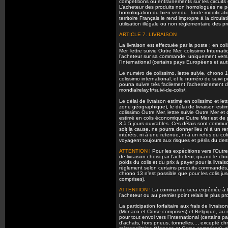
compétitions ou entraînements sur les circuit
L’acheteur des produits non homologués ne peu
homologation du bien vendu. Toute modificatio
territoire Français le rend impropre à la circu
utilisation illégale ou non réglementaire des pro
ARTICLE 7. LIVRAISON
La livraison est effectuée par la poste : en co
Mer, lettre suivie Outre Mer, colissimo Internat
l’acheteur sur sa commande, uniquement vers l
l’International (certains pays Européens et aut
Le numéro de colissimo, lettre suivie, chrono 1
colissimo international, et le numéro de suivi p
pourra suivre très facilement l’acheminement de 
mondialrelay.fr/suivi-de-colis/.
Le délai de livraison estimé en colissimo et l
zone géographique), le délai de livraison esti
colissimo Outre Mer, lettre suivie Outre Mer et 
estimé en colis économique Outre Mer est de p
3 à 5 jours ouvrables. Ces délais sont commun
soit la cause, ne pourra donner lieu ni à un 
intérêts, ni à une retenue, ni à un refus du c
voyagent toujours aux risques et périls du dest
ATTENTION !
Pour les expéditions vers l’Outre
de livraison choisi par l’acheteur, quand le c
poids du colis et du prix à payer pour la livr
règlement selon certains produits commandés,
chrono 13 n’est possible que pour les colis j
comprises).
ATTENTION !
La commande sera expédiée à l’a
l’acheteur ou au premier point relais le plus pr
La participation forfaitaire aux frais de livra
(Monaco et Corse comprises) et Belgique, au
pour tout envoi vers l’International (certains p
d’achats, hors pneus, tonnelles..., excepté c