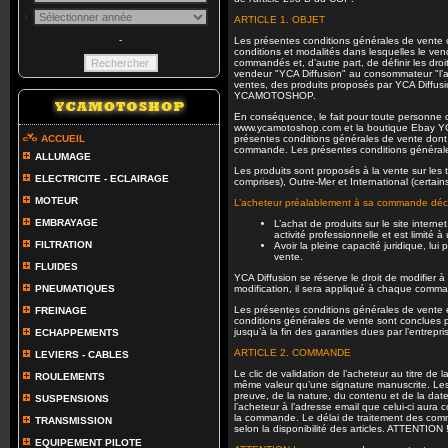
ARTICLE 1. OBJET
-
Les présentes conditions générales de vente o
conditions et modalités dans lesquelles le ven
commandés et, d’autre part, de définir les droi
vendeur "YCA Diffusion" au consommateur "l’ach
ventes, des produits proposés par YCA Diffus
YCAMOTOSHOP.
En conséquence, le fait pour toute personne d
www.ycamotoshop.com et la boutique Ebay Y
ACCUEIL
présentes conditions générales de vente dont 
commande. Les présentes conditions générales
ALLUMAGE
Les produits sont proposés à la vente sur les 
ELECTRICITE - ECLAIRAGE
comprises), Outre-Mer et International (certai
MOTEUR
L’acheteur préalablement à sa commande déc
EMBRAYAGE
L’achat de produits sur le site intern
activité professionnelle et est limité à
FILTRATION
Avoir la pleine capacité juridique, lu
vente.
FLUIDES
YCA Diffusion se réserve le droit de modifier
PNEUMATIQUES
modification, il sera appliqué à chaque comm
Les présentes conditions générales de vente 
FREINAGE
conditions générales de vente sont conclues po
jusqu’à la fin des garanties dues par l’entrepr
ECHAPPEMENTS
ARTICLE 2. COMMANDE
LEVIERS - CABLES
Le clic de validation de l’acheteur au titre de
ROULEMENTS
même valeur qu’une signature manuscrite. Le
preuve, de la nature, du contenu et de la da
SUSPENSIONS
l’acheteur à l’adresse email que celui-ci aur
la commande. Le délai de traitement des com
TRANSMISSION
selon la disponibilité des articles. ATTENTION 
EQUIPEMENT PILOTE