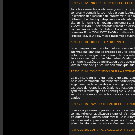
ARTICLE 12. PROPRIETE INTELLECTUELLE
Tous les éléments du site www.ycamotoshop.
sonores, y compris la technologie sous-jacente
l’exception des marques de commerce et les no
Diffusion. Le client qui dispose d’un site inter
site, un lien simple renvoyant directement à 
YCAMOTOSHOP doit obligatoirement en demander
convention implicite d’affiliation. En revanch
boutique Ebay YCAMOTOSHOP et utilisant la tec
tous les cas, tout lien, même tacitement autori
ARTICLE 13. DONNEES PERSONNELLES
Le renseignement des informations personnelles
informations étant indispensables pour le tra
défaut de renseignement entraîne la non vali
tiers ces informations confidentielles. Conform
d’un droit d’accès, de rectification et d’oppos
faire la demande par courrier électronique su
ARTICLE 14. CONVENTION SUR LA PREUV
La fourniture en ligne du numéro de carte banc
de la dite commande conformément aux disposi
engagées par la saisie des articles figurant s
expresse de toutes les opérations effectuées s
systèmes informatiques de l’entreprise YCA Dif
seront considérés comme les preuves des com
parties.
ARTICLE 15. INVALIDITE PARTIELLE ET N
Si une ou plusieurs stipulations des présente
comme telles en application d’une loi, d’un règ
les autres stipulations garderont toute leur for
manquement auprès de l’autre partie à l’une 
générales de vente ne saurait être interprété 
ARTICLE 16. LOI APPLICABLE ET ATTRIB