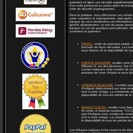
paiement en ligne une sécurité supplémentaire pa
d’un code personnel ou autres selon les banqu
code de sécurité (cryptogramme).
Dans la pratique, vous effectuerez vos achats
carte, expiration et cryptogramme, mais après a
banque qui vous demandera ces informations 
généré aléatoirement, un mot de passe person
banque en cas de questions plus précises. Une 
confirmera le paiement.
PAYPAL
:
mode de paiement simple, ra
bancaire de façon sécurisée. La com
sous réserve de la disponibilité de to
CHEQUE BANCAIRE
:
veuillez nous f
Diffusion 8, rue des pêcheurs, Ors 1
courrier indiquant votre numéro de c
provision de votre chèque et sous rés
VIREMENT BANCAIRE
:
n’oubliez pa
d’indiquer distinctement sur votre ema
sont à votre charge. La commande ser
disponibilité de tous les articles de 
MANDAT POSTAL
:
veuillez nous fair
de poste, à l’adresse suivante: YCA 
pas d’indiquer votre numéro de comm
sont à votre charge. La commande ser
la disponibilité de tous les articles 
Les chèques cadeaux et les coupons de réduc