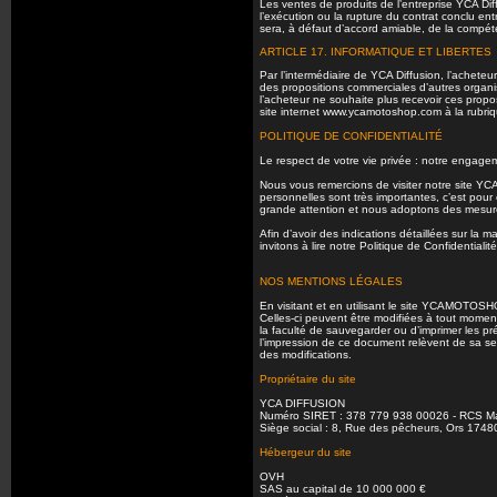
Les ventes de produits de l’entreprise YCA Diffus
l’exécution ou la rupture du contrat conclu en
sera, à défaut d’accord amiable, de la compé
ARTICLE 17. INFORMATIQUE ET LIBERTES
Par l’intermédiaire de YCA Diffusion, l’achet
des propositions commerciales d’autres organi
l’acheteur ne souhaite plus recevoir ces propos
site internet www.ycamotoshop.com à la rubriq
POLITIQUE DE CONFIDENTIALITÉ
Le respect de votre vie privée : notre engage
Nous vous remercions de visiter notre site 
personnelles sont très importantes, c’est pou
grande attention et nous adoptons des mesure
Afin d’avoir des indications détaillées sur l
invitons à lire notre Politique de Confidential
NOS MENTIONS LÉGALES
En visitant et en utilisant le site YCAMOTOS
Celles-ci peuvent être modifiées à tout momen
la faculté de sauvegarder ou d’imprimer les p
l’impression de ce document relèvent de sa se
des modifications.
Propriétaire du site
YCA DIFFUSION
Numéro SIRET : 378 779 938 00026 - RCS 
Siège social : 8, Rue des pêcheurs, Ors 
Hébergeur du site
OVH
SAS au capital de 10 000 000 €