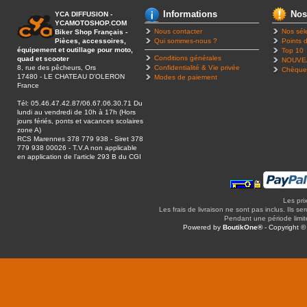
Informations
Nos
YCA DIFFUSION -
YCAMOTOSHOP.COM
Nous contacter
Nos sél
Biker Shop Français -
Pièces, accessoires,
Qui sommes-nous ?
Points d
équipement et outillage pour moto,
Top 10
Conditions générales
quad et scooter
NOUVE
8, rue des pêcheurs, Ors
Confidentialité & Vie privée
Chèque
17480 - LE CHATEAU D’OLERON
Modes de paiement
France
Tél: 05.46.47.42.87/06.67.06.30.71 Du
lundi au vendredi de 10h à 17h (Hors
jours fériés, ponts et vacances scolaires
zone A)
RCS Marennes 378 779 938 - Siret 378
779 938 00026 - T.V.A non applicable
en application de l’article 293 B du CGI
Les pri
Les frais de livraison ne sont pas inclus. Ils se
Pendant une période limitée
Powered by
BoutikOne®
- Copyright 