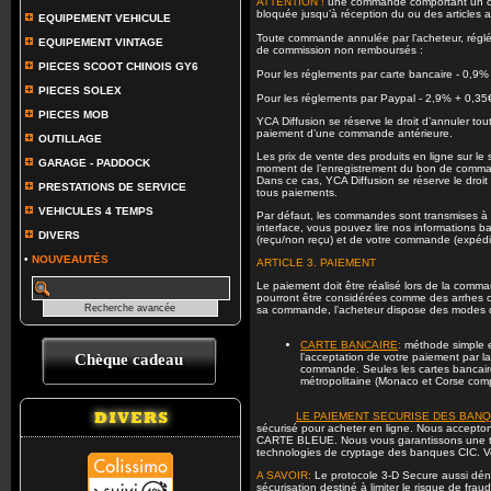
ATTENTION !
une commande comportant un ou 
bloquée jusqu’à réception du ou des articles
EQUIPEMENT VEHICULE
Toute commande annulée par l’acheteur, réglée
EQUIPEMENT VINTAGE
de commission non remboursés :
PIECES SCOOT CHINOIS GY6
Pour les réglements par carte bancaire - 0,9
PIECES SOLEX
Pour les réglements par Paypal - 2,9% + 0,35
PIECES MOB
YCA Diffusion se réserve le droit d’annuler tou
paiement d’une commande antérieure.
OUTILLAGE
Les prix de vente des produits en ligne sur le
GARAGE - PADDOCK
moment de l’enregistrement du bon de command
Dans ce cas, YCA Diffusion se réserve le dro
PRESTATIONS DE SERVICE
tous paiements.
VEHICULES 4 TEMPS
Par défaut, les commandes sont transmises à l
interface, vous pouvez lire nos informations ba
DIVERS
(reçu/non reçu) et de votre commande (expédié
•
NOUVEAUTÉS
ARTICLE 3. PAIEMENT
Le paiement doit être réalisé lors de la com
pourront être considérées comme des arrhes 
sa commande, l’acheteur dispose des modes d
CARTE BANCAIRE
:
méthode simple e
Chèque cadeau
l’acceptation de votre paiement par la
commande. Seules les cartes bancaire
métropolitaine (Monaco et Corse comp
LE PAIEMENT SECURISE DES BANQ
sécurisé pour acheter en ligne. Nous accept
CARTE BLEUE. Nous vous garantissons une tran
technologies de cryptage des banques CIC. Vos
A SAVOIR:
Le protocole 3-D Secure aussi dé
sécurisation destiné à limiter le risque de frau