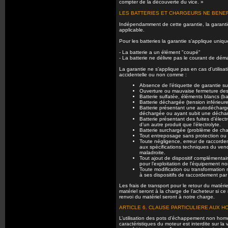
compter de la découverte du vice. »
LES BATTERIES ET CHARGEURS NE BENEF
Indépendamment de cette garantie, la garantie
applicable.
Pour les batteries la garantie s’applique uniqu
- La batterie a un élément "coupé"
- La batterie ne délivre pas le courant de dém
La garantie ne s’applique pas en cas d’utilisa
accidentelle ou non comme :
Absence de l’étiquette de garantie sur
Ouverture ou mauvaise fermeture des
Batterie sulfatée, éléments blancs (b
Batterie déchargée (tension inférieure
Batterie présentant une autodécharge
déchargée ou ayant subit une décha
Batterie présentant des fuites d’élec
d’un autre produit que l’électrolyte.
Batterie surchargée (problème de char
Tout entreposage sans protection ou
Toute négligence, erreur de raccord
aux spécifications techniques du ven
maladroite.
Tout ajout de dispositif complémentai
pour l’exploitation de l’équipement n
Toute modification ou transformation
à ses dispositifs de raccordement par
Les frais de transport pour le retour du matérie
matériel seront à la charge de l’acheteur si ce
renvoi du matériel seront à notre charge.
ARTICLE 6. CLAUSE PARTICULIERE AUX 
L’utilisation des pots d’échappement non homolo
caractéristiques du moteur est interdite sur la