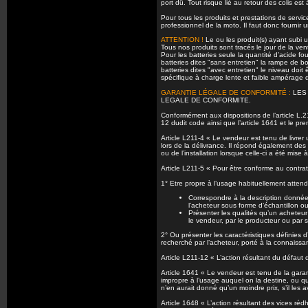
port dû. Tout risque lié au retour des colis est
Pour tous les produits et prestations de serv
professionnel de la moto. Il faut donc fourni
ATTENTION !
Le ou les produit(s) ayant subi u
Tous nos produits sont tracés le jour de la ven
Pour les batteries seule la quantité d’acide fou
batteries dites "sans entretien" la rampe de b
batteries dites "avec entretien" le niveau doit 
spécifique à charge lente et faible ampérage do
GARANTIE LÉGALE DE CONFORMITÉ :
LES 
LEGALE DE CONFORMITE.
Conformément aux dispositions de l’article L.2
12 dudit code ainsi que l’article 1641 et le prem
Article L211-4 « Le vendeur est tenu de livrer
lors de la délivrance. Il répond également des
ou de l’installation lorsque celle-ci a été mise
Article L211-5 « Pour être conforme au contrat,
1° Etre propre à l’usage habituellement attend
Correspondre à la description donnée 
l’acheteur sous forme d’échantillon o
Présenter les qualités qu’un acheteur
le vendeur, par le producteur ou par 
2° Ou présenter les caractéristiques définies 
recherché par l’acheteur, porté à la connaiss
Article L211-12 « L’action résultant du défaut
Article 1641 « Le vendeur est tenu de la gara
impropre à l’usage auquel on la destine, ou qu
n’en aurait donné qu’un moindre prix, s’il les 
Article 1648 « L’action résultant des vices réd