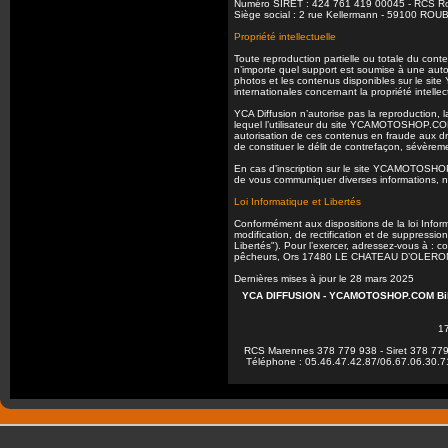
Numéro SIRET : 424 761 419 00045 - RCS Ro
Siège social : 2 rue Kellermann - 59100 RO
Propriété intellectuelle
Toute reproduction partielle ou totale du c
n’importe quel support est soumise à une autor
photos et les contenus disponibles sur le si
internationales concernant la propriété intellec
YCA Diffusion n’autorise pas la reproduction, l
lequel l’utilisateur du site YCAMOTOSHOP.COM 
autorisation de ces contenus en fraude aux dro
de constituer le délit de contrefaçon, sévèrem
En cas d’inscription sur le site YCAMOTOSHOP
de vous communiquer diverses informations, n
Loi Informatique et Libertés
Conformément aux dispositions de la loi Inform
modification, de rectification et de suppressio
Libertés"). Pour l’exercer, adressez-vous à :
pêcheurs, Ors 17480 LE CHATEAU D’OLERO
Dernières mises à jour le 28 mars 2025
YCA DIFFUSION - YCAMOTOSHOP.COM Biker 
1
RCS Marennes 378 779 938 - Siret 378 779 9
Téléphone : 05.46.47.42.87/06.67.06.30.71 