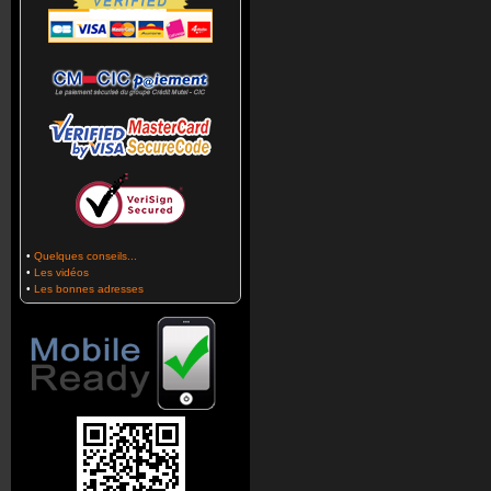
•
Quelques conseils...
•
Les vidéos
•
Les bonnes adresses