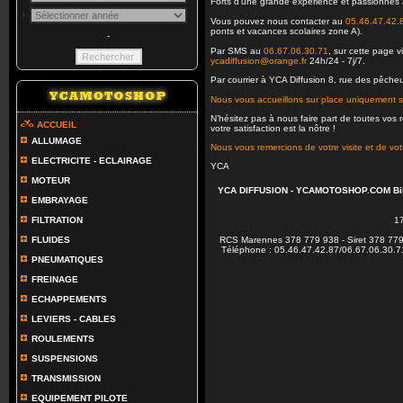
Forts d’une grande expérience et passionnés avan
Vous pouvez nous contacter au
05.46.47.42.
ponts et vacances scolaires zone A).
-
Par SMS au
06.67.06.30.71
, sur cette page 
ycadiffusion@orange.fr
24h/24 - 7j/7.
Par courrier à YCA Diffusion 8, rue des pêch
Nous vous accueillons sur place uniquement 
N’hésitez pas à nous faire part de toutes vos
ACCUEIL
votre satisfaction est la nôtre !
ALLUMAGE
Nous vous remercions de votre visite et de votr
ELECTRICITE - ECLAIRAGE
YCA
MOTEUR
YCA DIFFUSION - YCAMOTOSHOP.COM Biker 
EMBRAYAGE
FILTRATION
1
FLUIDES
RCS Marennes 378 779 938 - Siret 378 779 9
Téléphone : 05.46.47.42.87/06.67.06.30.71 
PNEUMATIQUES
FREINAGE
ECHAPPEMENTS
LEVIERS - CABLES
ROULEMENTS
SUSPENSIONS
TRANSMISSION
EQUIPEMENT PILOTE