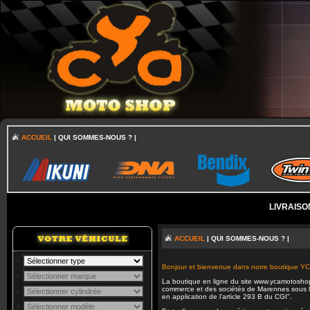
ACCUEIL
| QUI SOMMES-NOUS ? |
LIVRAISO
ACCUEIL
| QUI SOMMES-NOUS ? |
Bonjour et bienvenue dans notre boutiqu
La boutique en ligne du site www.ycamotoshop.
commerce et des sociétés de Marennes sous l
en application de l’article 293 B du CGI".