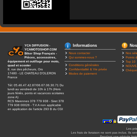
Informations
Nos
YCA DIFFUSION -
YCAMOTOSHOP.COM
Nous contacter
Nos sél
Biker Shop Français -
Pièces, accessoires,
Qui sommes-nous ?
Points d
équipement et outillage pour moto,
Top 10
Conditions générales
quad et scooter
NOUVE
8, rue des pêcheurs, Ors
Confidentialité & Vie privée
Chèque
17480 - LE CHATEAU D’OLERON
Modes de paiement
France
Tél: 05.46.47.42.87/06.67.06.30.71 Du
lundi au vendredi de 10h à 17h (Hors
jours fériés, ponts et vacances scolaires
zone A)
RCS Marennes 378 779 938 - Siret 378
779 938 00026 - T.V.A non applicable
en application de l’article 293 B du CGI
Les pri
Les frais de livraison ne sont pas inclus. Ils se
Pendant une période limitée