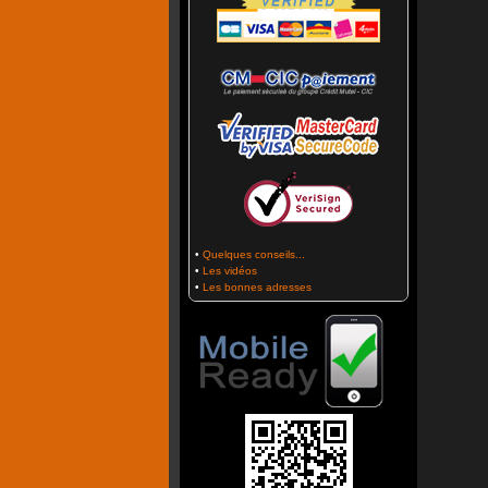
•
Quelques conseils...
•
Les vidéos
•
Les bonnes adresses