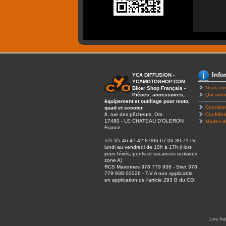
Info
YCA DIFFUSION -
YCAMOTOSHOP.COM
Nous con
Biker Shop Français -
Pièces, accessoires,
Qui som
équipement et outillage pour moto,
Conditio
quad et scooter
8, rue des pêcheurs, Ors
Confident
17480 - LE CHATEAU D’OLERON
Modes d
France
Tél: 05.46.47.42.87/06.67.06.30.71 Du
lundi au vendredi de 10h à 17h (Hors
jours fériés, ponts et vacances scolaires
zone A)
RCS Marennes 378 779 938 - Siret 378
779 938 00026 - T.V.A non applicable
en application de l’article 293 B du CGI
Les fra