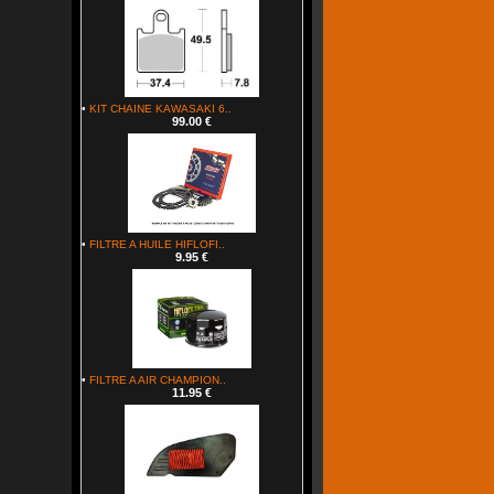
•
KIT CHAINE KAWASAKI 6..
99.00 €
•
FILTRE A HUILE HIFLOFI..
9.95 €
•
FILTRE A AIR CHAMPION..
11.95 €