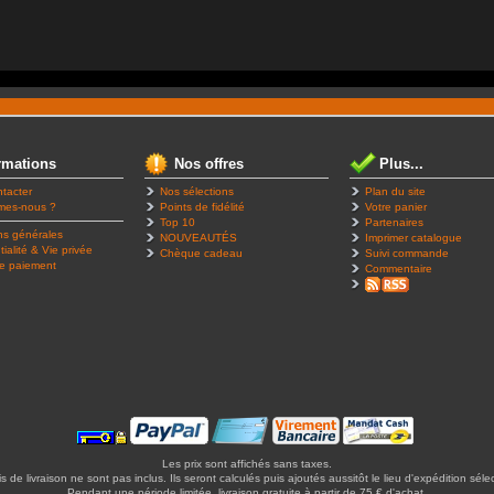
rmations
Nos offres
Plus...
tacter
Nos sélections
Plan du site
mes-nous ?
Points de fidélité
Votre panier
Top 10
Partenaires
ns générales
NOUVEAUTÉS
Imprimer catalogue
ialité & Vie privée
Chèque cadeau
Suivi commande
e paiement
Commentaire
Les prix sont affichés sans taxes.
is de livraison ne sont pas inclus. Ils seront calculés puis ajoutés aussitôt le lieu d'expédition séle
Pendant une période limitée, livraison gratuite à partir de 75 € d'achat.