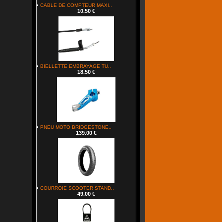
•
CABLE DE COMPTEUR MAXI..
10.50 €
•
BIELLETTE EMBRAYAGE TU..
18.50 €
•
PNEU MOTO BRIDGESTONE..
139.00 €
•
COURROIE SCOOTER STAND..
49.00 €