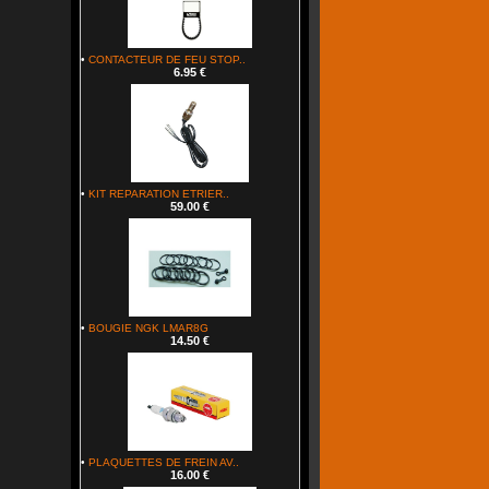
•
CONTACTEUR DE FEU STOP..
6.95 €
•
KIT REPARATION ETRIER..
59.00 €
•
BOUGIE NGK LMAR8G
14.50 €
•
PLAQUETTES DE FREIN AV..
16.00 €