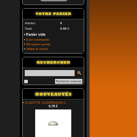
Articles:
0
Total:
0.00
€
•
Panier vide
•
Suivi commande
•
Récupérer panier
•
Utiliser le panier
?
Recherche avancée
•
CLAVETTE VILEBREQUIN C..
0.79 €