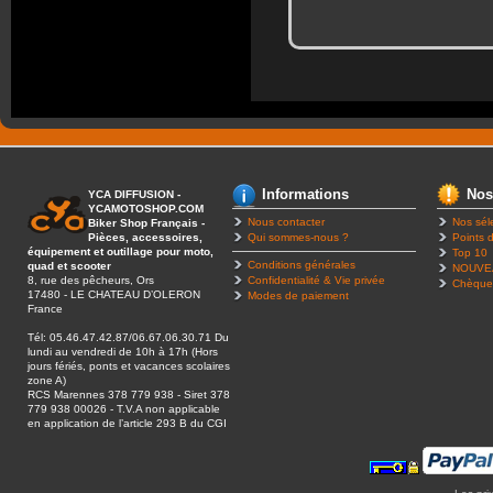
Informations
Nos
YCA DIFFUSION -
YCAMOTOSHOP.COM
Nous contacter
Nos sél
Biker Shop Français -
Pièces, accessoires,
Qui sommes-nous ?
Points d
équipement et outillage pour moto,
Top 10
Conditions générales
quad et scooter
NOUVE
8, rue des pêcheurs, Ors
Confidentialité & Vie privée
Chèque
17480 - LE CHATEAU D’OLERON
Modes de paiement
France
Tél: 05.46.47.42.87/06.67.06.30.71 Du
lundi au vendredi de 10h à 17h (Hors
jours fériés, ponts et vacances scolaires
zone A)
RCS Marennes 378 779 938 - Siret 378
779 938 00026 - T.V.A non applicable
en application de l’article 293 B du CGI