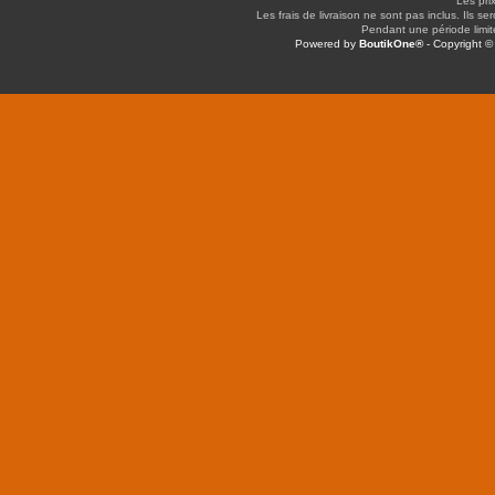
Les pri
Les frais de livraison ne sont pas inclus. Ils se
Pendant une période limitée
Powered by
BoutikOne®
- Copyright 