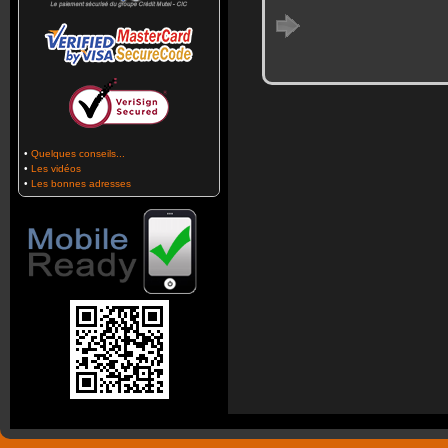
•
Quelques conseils...
•
Les vidéos
•
Les bonnes adresses