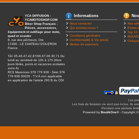
Informations
Nos
YCA DIFFUSION -
YCAMOTOSHOP.COM
Nous contacter
Nos sél
Biker Shop Français -
Pièces, accessoires,
Qui sommes-nous ?
Points d
équipement et outillage pour moto,
Top 10
Conditions générales
quad et scooter
NOUVE
8, rue des pêcheurs, Ors
Confidentialité & Vie privée
Chèque
17480 - LE CHATEAU D’OLERON
Modes de paiement
France
Tél: 05.46.47.42.87/06.67.06.30.71 Du
lundi au vendredi de 10h à 17h (Hors
jours fériés, ponts et vacances scolaires
zone A)
RCS Marennes 378 779 938 - Siret 378
779 938 00026 - T.V.A non applicable
en application de l’article 293 B du CGI
Les pri
Les frais de livraison ne sont pas inclus. Ils se
Pendant une période limitée
Powered by
BoutikOne®
- Copyright 