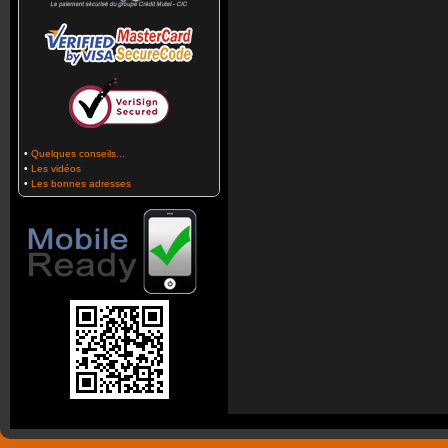
•
Quelques conseils...
•
Les vidéos
•
Les bonnes adresses