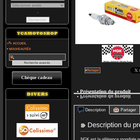
-
ACCUEIL
•
NOUVEAUTÉS
Chèque cadeau
• Présentation du produit
• Présentation du produit
Description
Partager
Description du pr
NGK est la référence mondiale po