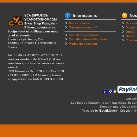
Informations
Nos
YCA DIFFUSION -
YCAMOTOSHOP.COM
Nous contacter
Nos sél
Biker Shop Français -
Pièces, accessoires,
Qui sommes-nous ?
Points d
équipement et outillage pour moto,
Top 10
Conditions générales
quad et scooter
NOUVE
8, rue des pêcheurs, Ors
Confidentialité & Vie privée
Chèque
17480 - LE CHATEAU D’OLERON
Modes de paiement
France
Tél: 05.46.47.42.87/06.67.06.30.71 Du
lundi au vendredi de 10h à 17h (Hors
jours fériés, ponts et vacances scolaires
zone A)
RCS Marennes 378 779 938 - Siret 378
779 938 00026 - T.V.A non applicable
en application de l’article 293 B du CGI
Les pri
Les frais de livraison ne sont pas inclus. Ils se
Pendant une période limitée
Powered by
BoutikOne®
- Copyright 