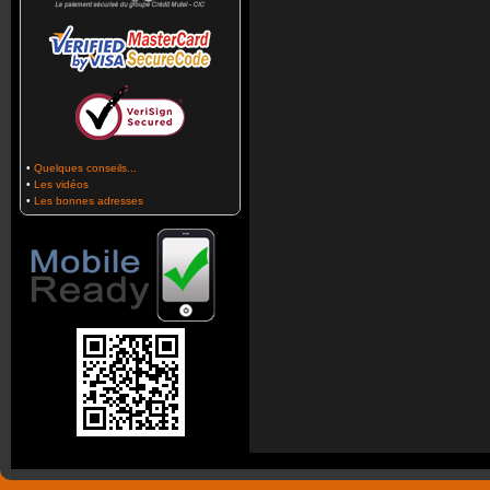
•
Quelques conseils...
•
Les vidéos
•
Les bonnes adresses