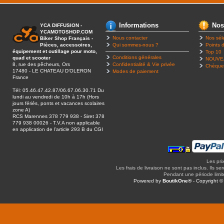
Informations
Nos
YCA DIFFUSION -
YCAMOTOSHOP.COM
Nous contacter
Nos sél
Biker Shop Français -
Pièces, accessoires,
Qui sommes-nous ?
Points d
équipement et outillage pour moto,
Top 10
Conditions générales
quad et scooter
NOUVE
8, rue des pêcheurs, Ors
Confidentialité & Vie privée
Chèque
17480 - LE CHATEAU D’OLERON
Modes de paiement
France
Tél: 05.46.47.42.87/06.67.06.30.71 Du
lundi au vendredi de 10h à 17h (Hors
jours fériés, ponts et vacances scolaires
zone A)
RCS Marennes 378 779 938 - Siret 378
779 938 00026 - T.V.A non applicable
en application de l’article 293 B du CGI
Les pri
Les frais de livraison ne sont pas inclus. Ils se
Pendant une période limitée
Powered by
BoutikOne®
- Copyright 