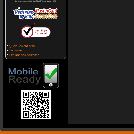
•
Quelques conseils...
•
Les vidéos
•
Les bonnes adresses