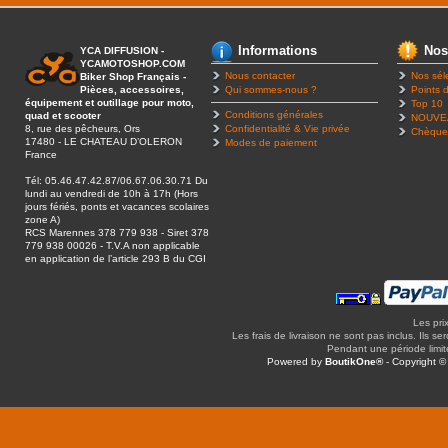
Informations
Nos
YCA DIFFUSION -
YCAMOTOSHOP.COM
Nous contacter
Nos sél
Biker Shop Français -
Pièces, accessoires,
Qui sommes-nous ?
Points d
équipement et outillage pour moto,
Top 10
Conditions générales
quad et scooter
NOUVE
8, rue des pêcheurs, Ors
Confidentialité & Vie privée
Chèque
17480 - LE CHATEAU D’OLERON
Modes de paiement
France
Tél: 05.46.47.42.87/06.67.06.30.71 Du
lundi au vendredi de 10h à 17h (Hors
jours fériés, ponts et vacances scolaires
zone A)
RCS Marennes 378 779 938 - Siret 378
779 938 00026 - T.V.A non applicable
en application de l’article 293 B du CGI
Les pri
Les frais de livraison ne sont pas inclus. Ils se
Pendant une période limitée
Powered by
BoutikOne®
- Copyright 