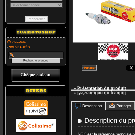
-
ACCUEIL
•
NOUVEAUTÉS
Chèque cadeau
• Présentation du produit
• Présentation du produit
Description
Partager
Description du pr
NGK est la référence mondiale po