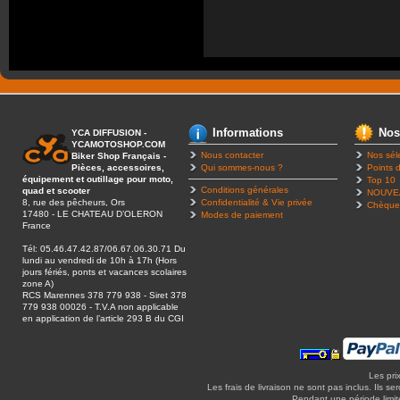
Informations
Nos
YCA DIFFUSION -
YCAMOTOSHOP.COM
Nous contacter
Nos sél
Biker Shop Français -
Pièces, accessoires,
Qui sommes-nous ?
Points d
équipement et outillage pour moto,
Top 10
Conditions générales
quad et scooter
NOUVE
8, rue des pêcheurs, Ors
Confidentialité & Vie privée
Chèque
17480 - LE CHATEAU D’OLERON
Modes de paiement
France
Tél: 05.46.47.42.87/06.67.06.30.71 Du
lundi au vendredi de 10h à 17h (Hors
jours fériés, ponts et vacances scolaires
zone A)
RCS Marennes 378 779 938 - Siret 378
779 938 00026 - T.V.A non applicable
en application de l’article 293 B du CGI
Les pri
Les frais de livraison ne sont pas inclus. Ils se
Pendant une période limitée