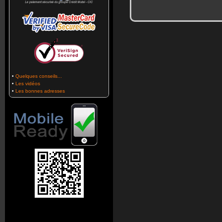
•
Quelques conseils...
•
Les vidéos
•
Les bonnes adresses