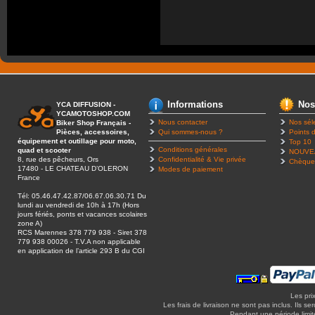
Informations
Nos
YCA DIFFUSION -
YCAMOTOSHOP.COM
Nous contacter
Nos sél
Biker Shop Français -
Pièces, accessoires,
Qui sommes-nous ?
Points d
équipement et outillage pour moto,
Top 10
Conditions générales
quad et scooter
NOUVE
8, rue des pêcheurs, Ors
Confidentialité & Vie privée
Chèque
17480 - LE CHATEAU D’OLERON
Modes de paiement
France
Tél: 05.46.47.42.87/06.67.06.30.71 Du
lundi au vendredi de 10h à 17h (Hors
jours fériés, ponts et vacances scolaires
zone A)
RCS Marennes 378 779 938 - Siret 378
779 938 00026 - T.V.A non applicable
en application de l’article 293 B du CGI
Les pri
Les frais de livraison ne sont pas inclus. Ils se
Pendant une période limitée