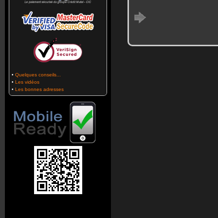
•
Quelques conseils...
•
Les vidéos
•
Les bonnes adresses