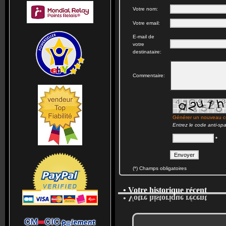
Votre nom:
Votre email:
E-mail de
votre
destinataire:
Commentaire:
Générer un nouveau 
Entrez le code anti-sp
*
(*) Champs obligatoires
• Votre historique récent
• Votre historique récent