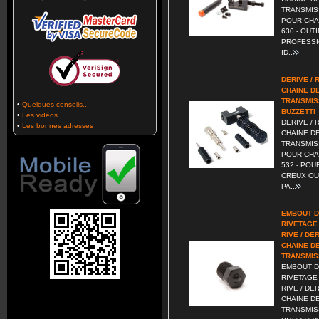
TRANSMIS
POUR CHAI
630 - OUT
PROFESSI
ID..
DERIVE / 
CHAINE D
TRANSMIS
•
Quelques conseils...
BUZZETTI
•
Les vidéos
DERIVE / 
•
Les bonnes adresses
CHAINE D
TRANSMIS
POUR CHAI
532 - POU
CREUX OU 
PA..
EMBOUT 
RIVETAGE
RIVE / DE
CHAINE D
TRANSMIS
EMBOUT 
RIVETAGE
RIVE / DE
CHAINE D
TRANSMIS