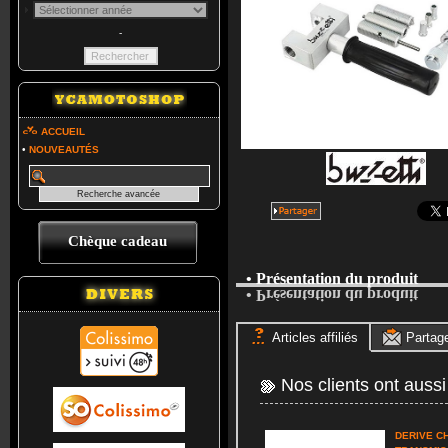
-
ACCUEIL
•
NOUVEAUTÉS
Chèque cadeau
• Présentation du produit
• Présentation du produit
Articles affiliés
Partag
Nos clients ont aussi
DERIVE C