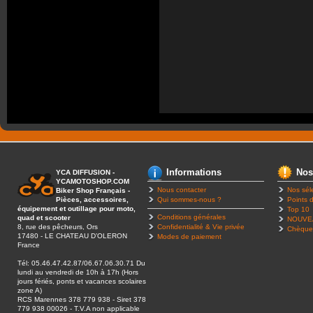
Informations
Nos
YCA DIFFUSION -
YCAMOTOSHOP.COM
Nous contacter
Nos sél
Biker Shop Français -
Pièces, accessoires,
Qui sommes-nous ?
Points d
équipement et outillage pour moto,
Top 10
Conditions générales
quad et scooter
NOUVE
8, rue des pêcheurs, Ors
Confidentialité & Vie privée
Chèque
17480 - LE CHATEAU D’OLERON
Modes de paiement
France
Tél: 05.46.47.42.87/06.67.06.30.71 Du
lundi au vendredi de 10h à 17h (Hors
jours fériés, ponts et vacances scolaires
zone A)
RCS Marennes 378 779 938 - Siret 378
779 938 00026 - T.V.A non applicable