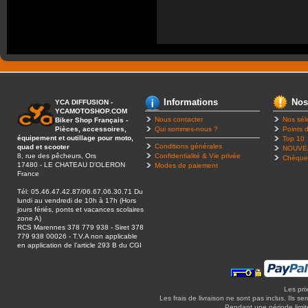
Informations
Nos
YCA DIFFUSION -
YCAMOTOSHOP.COM
Nous contacter
Nos sél
Biker Shop Français -
Pièces, accessoires,
Qui sommes-nous ?
Points d
équipement et outillage pour moto,
Top 10
Conditions générales
quad et scooter
NOUVE
8, rue des pêcheurs, Ors
Confidentialité & Vie privée
Chèque
17480 - LE CHATEAU D’OLERON
Modes de paiement
France
Tél: 05.46.47.42.87/06.67.06.30.71 Du
lundi au vendredi de 10h à 17h (Hors
jours fériés, ponts et vacances scolaires
zone A)
RCS Marennes 378 779 938 - Siret 378
779 938 00026 - T.V.A non applicable
en application de l’article 293 B du CGI
Les pri
Les frais de livraison ne sont pas inclus. Ils se
Pendant une période limitée