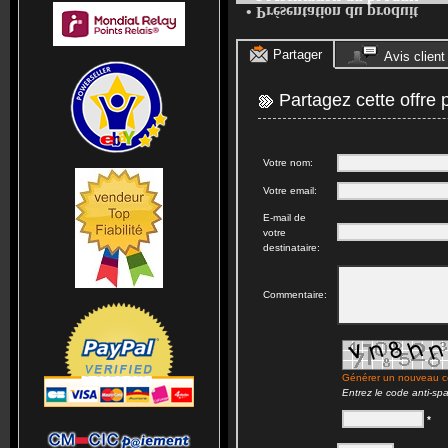
• Présentation du produit
Partager
Avis client
Partagez cette offre 
Votre nom:
Votre email:
E-mail de
votre
destinataire:
Commentaire:
Générer un nouveau 
Entrez le code anti-sp
*