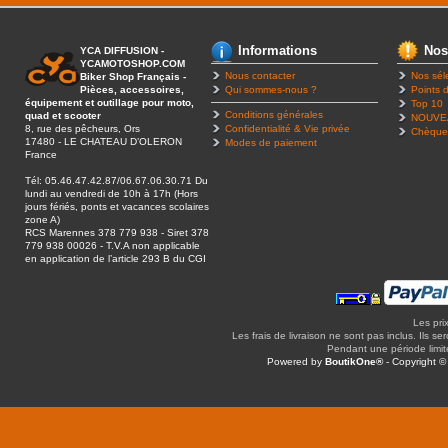
Informations
Nos
YCA DIFFUSION -
YCAMOTOSHOP.COM
Nous contacter
Nos sél
Biker Shop Français -
Pièces, accessoires,
Qui sommes-nous ?
Points d
équipement et outillage pour moto,
Top 10
Conditions générales
quad et scooter
NOUVE
8, rue des pêcheurs, Ors
Confidentialité & Vie privée
Chèque
17480 - LE CHATEAU D’OLERON
Modes de paiement
France
Tél: 05.46.47.42.87/06.67.06.30.71 Du
lundi au vendredi de 10h à 17h (Hors
jours fériés, ponts et vacances scolaires
zone A)
RCS Marennes 378 779 938 - Siret 378
779 938 00026 - T.V.A non applicable
en application de l’article 293 B du CGI
Les pri
Les frais de livraison ne sont pas inclus. Ils se
Pendant une période limitée
Powered by
BoutikOne®
- Copyright 