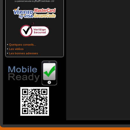
•
Quelques conseils...
•
Les vidéos
•
Les bonnes adresses