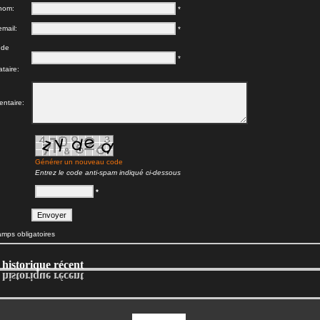
nom:
*
email:
*
 de
*
ataire:
ntaire:
Générer un nouveau code
Entrez le code anti-spam indiqué ci-dessous
*
amps obligatoires
 historique récent
 historique récent