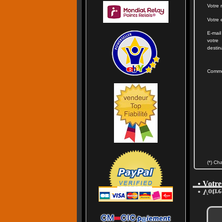
Votre 
Votre 
E-mail
votre
destin
Comme
(*) Ch
• Votre
• Votre