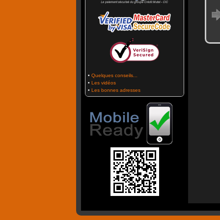
•
Quelques conseils...
•
Les vidéos
•
Les bonnes adresses