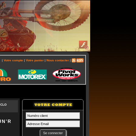
|
Votre compte
|
Votre panier
|
Nous contacter
|
YCLO
UN’R