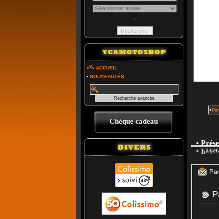
-
ACCUEIL
•
NOUVEAUTÉS
Chèque cadeau
• Prés
• Prés
Par
Pa