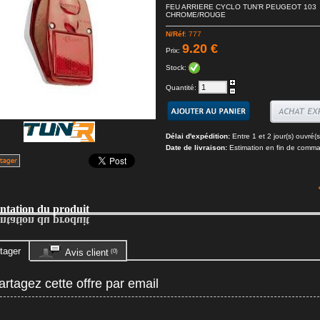
FEU ARRIERE CYCLO TUN’R PEUGEOT 103
CHROME/ROUGE
N/Réf
: 777
9.20 €
Prix:
Stock:
Quantité:
Délai d'expédition:
Entre 1 et 2 jour(s) ouvré(s
Date de livraison:
Estimation en fin de comm
entation du produit
entation du produit
tager
Avis client
(0)
rtagez cette offre par email