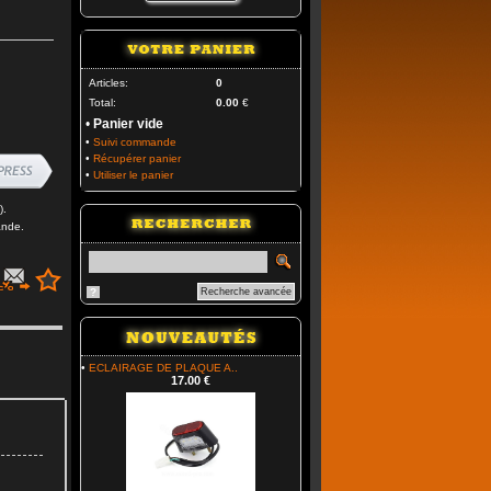
Articles:
0
Total:
0.00
€
•
Panier vide
•
Suivi commande
•
Récupérer panier
•
Utiliser le panier
).
ande.
?
Recherche avancée
•
ECLAIRAGE DE PLAQUE A..
17.00 €