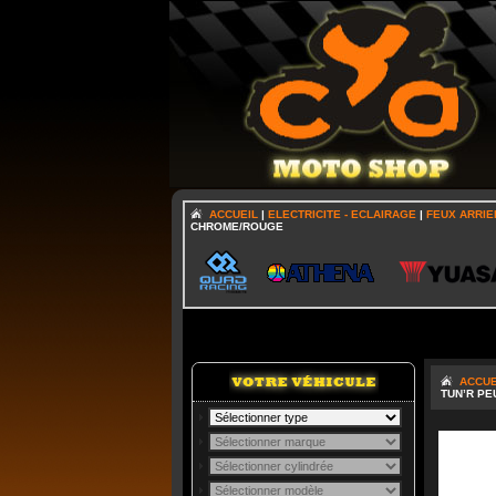
ACCUEIL
|
ELECTRICITE - ECLAIRAGE
|
FEUX ARRIE
CHROME/ROUGE
ACCUE
TUN’R P