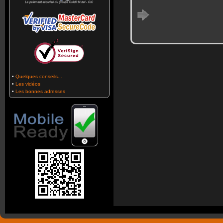
•
Quelques conseils...
•
Les vidéos
•
Les bonnes adresses