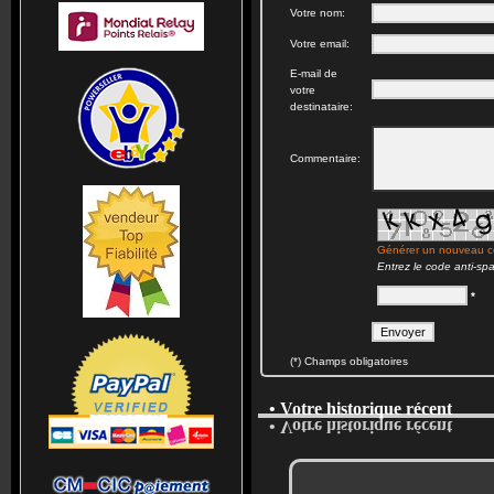
Votre nom:
Votre email:
E-mail de
votre
destinataire:
Commentaire:
Générer un nouveau 
Entrez le code anti-sp
*
(*) Champs obligatoires
• Votre historique récent
• Votre historique récent