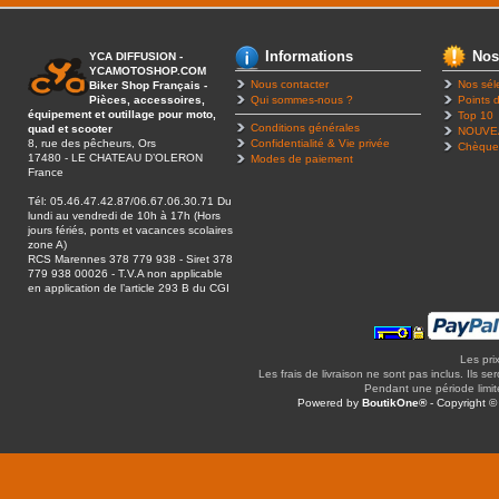
Informations
Nos
YCA DIFFUSION -
YCAMOTOSHOP.COM
Nous contacter
Nos sél
Biker Shop Français -
Pièces, accessoires,
Qui sommes-nous ?
Points d
équipement et outillage pour moto,
Top 10
Conditions générales
quad et scooter
NOUVE
8, rue des pêcheurs, Ors
Confidentialité & Vie privée
Chèque
17480 - LE CHATEAU D’OLERON
Modes de paiement
France
Tél: 05.46.47.42.87/06.67.06.30.71 Du
lundi au vendredi de 10h à 17h (Hors
jours fériés, ponts et vacances scolaires
zone A)
RCS Marennes 378 779 938 - Siret 378
779 938 00026 - T.V.A non applicable
en application de l’article 293 B du CGI
Les pri
Les frais de livraison ne sont pas inclus. Ils se
Pendant une période limitée
Powered by
BoutikOne®
- Copyright 