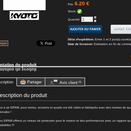
6.20 €
Prix:
Stock:
Quantité:
Délai d'expédition:
Entre 1 et 2 jour(s) ouvré(s
Date de livraison:
Estimation en fin de comm
entation du produit
entation du produit
cription
Partager
Avis client
(0)
scription du produit
tres à air SIFAM, pour motos, scooters et quads ont été créés et fabriqués avec des normes de qua
ionales !
tres SIFAM offrent un niveau de protection pour le moteur et des performances avec un rapport qua
attables !!!