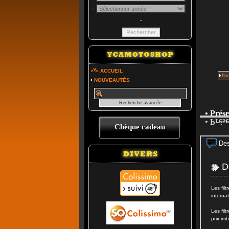
-
ACCUEIL
•
NOUVEAUTÉS
• Prés
• Prés
Chèque cadeau
Des
De
Les fil
internat
Les fil
prix imb