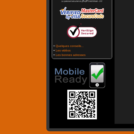
•
Quelques conseils...
•
Les vidéos
•
Les bonnes adresses