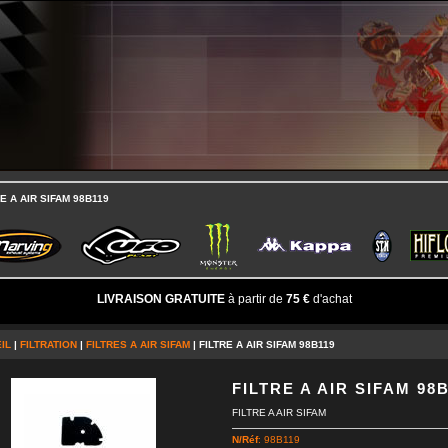
RE A AIR SIFAM 98B119
LIVRAISON GRATUITE
à partir de
75 €
d'achat
IL
|
FILTRATION
|
FILTRES A AIR SIFAM
| FILTRE A AIR SIFAM 98B119
FILTRE A AIR SIFAM 98
FILTRE A AIR SIFAM
N/Réf
: 98B119