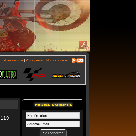
|
Votre compte
|
Votre panier
|
Nous contacter
|
B119