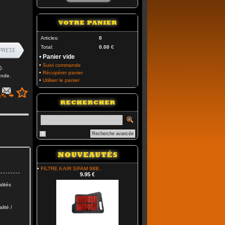
Articles:
0
Total:
0.00
€
•
Panier vide
•
Suivi commande
).
•
Récupérer panier
ande.
•
Utiliser le panier
?
Recherche avancée
•
FILTRE A AIR SIFAM 98B..
9.95 €
lités
lité /