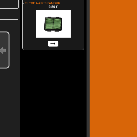
•
FILTRE A AIR SIFAM 98P..
9.50 €