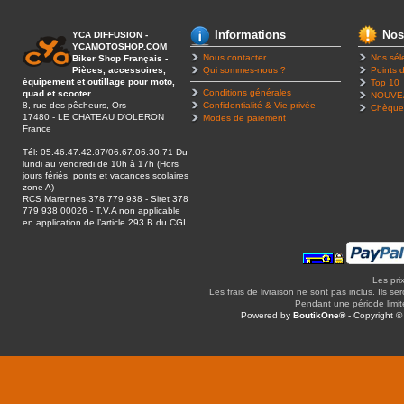
Informations
Nos
YCA DIFFUSION -
YCAMOTOSHOP.COM
Nous contacter
Nos sél
Biker Shop Français -
Pièces, accessoires,
Qui sommes-nous ?
Points d
équipement et outillage pour moto,
Top 10
Conditions générales
quad et scooter
NOUVE
8, rue des pêcheurs, Ors
Confidentialité & Vie privée
Chèque
17480 - LE CHATEAU D’OLERON
Modes de paiement
France
Tél: 05.46.47.42.87/06.67.06.30.71 Du
lundi au vendredi de 10h à 17h (Hors
jours fériés, ponts et vacances scolaires
zone A)
RCS Marennes 378 779 938 - Siret 378
779 938 00026 - T.V.A non applicable
en application de l’article 293 B du CGI
Les pri
Les frais de livraison ne sont pas inclus. Ils se
Pendant une période limitée
Powered by
BoutikOne®
- Copyright 