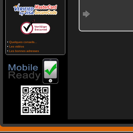
•
Quelques conseils...
•
Les vidéos
•
Les bonnes adresses