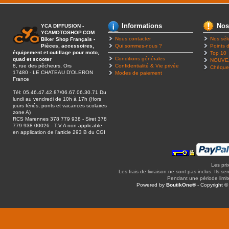
Informations
Nos
YCA DIFFUSION -
YCAMOTOSHOP.COM
Nous contacter
Nos sél
Biker Shop Français -
Pièces, accessoires,
Qui sommes-nous ?
Points d
équipement et outillage pour moto,
Top 10
Conditions générales
quad et scooter
NOUVE
8, rue des pêcheurs, Ors
Confidentialité & Vie privée
Chèque
17480 - LE CHATEAU D’OLERON
Modes de paiement
France
Tél: 05.46.47.42.87/06.67.06.30.71 Du
lundi au vendredi de 10h à 17h (Hors
jours fériés, ponts et vacances scolaires
zone A)
RCS Marennes 378 779 938 - Siret 378
779 938 00026 - T.V.A non applicable
en application de l’article 293 B du CGI
Les pri
Les frais de livraison ne sont pas inclus. Ils se
Pendant une période limitée
Powered by
BoutikOne®
- Copyright 