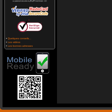
•
Quelques conseils...
•
Les vidéos
•
Les bonnes adresses