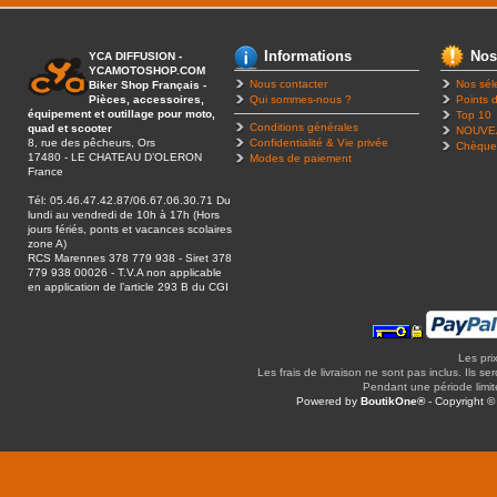
Informations
Nos
YCA DIFFUSION -
YCAMOTOSHOP.COM
Nous contacter
Nos sél
Biker Shop Français -
Pièces, accessoires,
Qui sommes-nous ?
Points d
équipement et outillage pour moto,
Top 10
Conditions générales
quad et scooter
NOUVE
8, rue des pêcheurs, Ors
Confidentialité & Vie privée
Chèque
17480 - LE CHATEAU D’OLERON
Modes de paiement
France
Tél: 05.46.47.42.87/06.67.06.30.71 Du
lundi au vendredi de 10h à 17h (Hors
jours fériés, ponts et vacances scolaires
zone A)
RCS Marennes 378 779 938 - Siret 378
779 938 00026 - T.V.A non applicable
en application de l’article 293 B du CGI
Les pri
Les frais de livraison ne sont pas inclus. Ils se
Pendant une période limitée
Powered by
BoutikOne®
- Copyright 