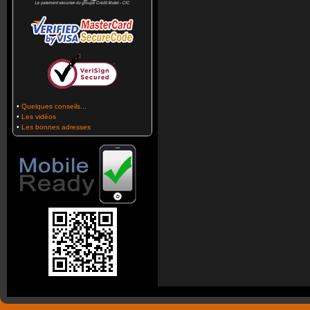
•
Quelques conseils...
•
Les vidéos
•
Les bonnes adresses