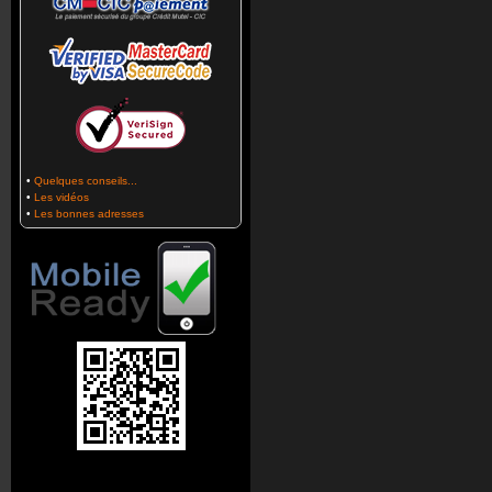
•
Quelques conseils...
•
Les vidéos
•
Les bonnes adresses