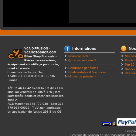
Informations
Nos
YCA DIFFUSION -
YCAMOTOSHOP.COM
Nous contacter
Nos sél
Biker Shop Français -
Pièces, accessoires,
Qui sommes-nous ?
Points d
équipement et outillage pour moto,
Top 10
Conditions générales
quad et scooter
NOUVE
8, rue des pêcheurs, Ors
Confidentialité & Vie privée
Chèque
17480 - LE CHATEAU D’OLERON
Modes de paiement
France
Tél: 05.46.47.42.87/06.67.06.30.71 Du
lundi au vendredi de 10h à 17h (Hors
jours fériés, ponts et vacances scolaires
zone A)
RCS Marennes 378 779 938 - Siret 378
779 938 00026 - T.V.A non applicable
en application de l’article 293 B du CGI
Les pri
Les frais de livraison ne sont pas inclus. Ils se