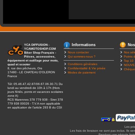
Informations
Nos
YCA DIFFUSION -
YCAMOTOSHOP.COM
Nous contacter
Nos sél
Biker Shop Français -
Pièces, accessoires,
Qui sommes-nous ?
Points d
équipement et outillage pour moto,
Top 10
Conditions générales
quad et scooter
NOUVE
8, rue des pêcheurs, Ors
Confidentialité & Vie privée
Chèque
17480 - LE CHATEAU D’OLERON
Modes de paiement
France
Tél: 05.46.47.42.87/06.67.06.30.71 Du
lundi au vendredi de 10h à 17h (Hors
jours fériés, ponts et vacances scolaires
zone A)
RCS Marennes 378 779 938 - Siret 378
779 938 00026 - T.V.A non applicable
en application de l’article 293 B du CGI
Les pri
Les frais de livraison ne sont pas inclus. Ils se
Pendant une période limitée