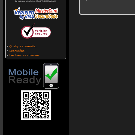
•
Quelques conseils...
•
Les vidéos
•
Les bonnes adresses