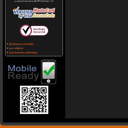
•
Quelques conseils...
•
Les vidéos
•
Les bonnes adresses