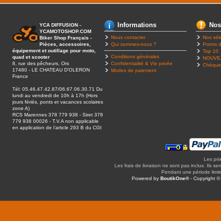
Informations
Nos
YCA DIFFUSION -
YCAMOTOSHOP.COM
Nous contacter
Nos sél
Biker Shop Français -
Pièces, accessoires,
Qui sommes-nous ?
Points d
équipement et outillage pour moto,
Top 10
Conditions générales
quad et scooter
NOUVE
8, rue des pêcheurs, Ors
Confidentialité & Vie privée
Chèque
17480 - LE CHATEAU D’OLERON
Modes de paiement
France
Tél: 05.46.47.42.87/06.67.06.30.71 Du
lundi au vendredi de 10h à 17h (Hors
jours fériés, ponts et vacances scolaires
zone A)
RCS Marennes 378 779 938 - Siret 378
779 938 00026 - T.V.A non applicable
en application de l’article 293 B du CGI
Les pri
Les frais de livraison ne sont pas inclus. Ils se
Pendant une période limitée
Powered by
BoutikOne®
- Copyright 