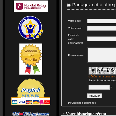
Partagez cette offre 
Votre nom:
Votre email:
E-mail de
votre
destinataire:
Commentaire:
Générer un nouveau 
Entrez le code anti-sp
*
(*) Champs obligatoires
• Votre historique récent