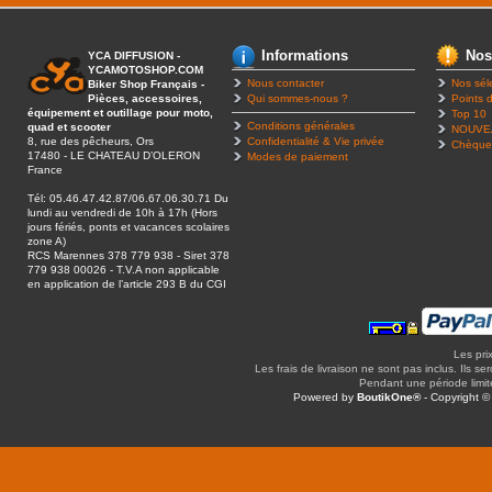
Informations
Nos
YCA DIFFUSION -
YCAMOTOSHOP.COM
Nous contacter
Nos sél
Biker Shop Français -
Pièces, accessoires,
Qui sommes-nous ?
Points d
équipement et outillage pour moto,
Top 10
Conditions générales
quad et scooter
NOUVE
8, rue des pêcheurs, Ors
Confidentialité & Vie privée
Chèque
17480 - LE CHATEAU D’OLERON
Modes de paiement
France
Tél: 05.46.47.42.87/06.67.06.30.71 Du
lundi au vendredi de 10h à 17h (Hors
jours fériés, ponts et vacances scolaires
zone A)
RCS Marennes 378 779 938 - Siret 378
779 938 00026 - T.V.A non applicable
en application de l’article 293 B du CGI
Les pri
Les frais de livraison ne sont pas inclus. Ils se
Pendant une période limitée
Powered by
BoutikOne®
- Copyright 