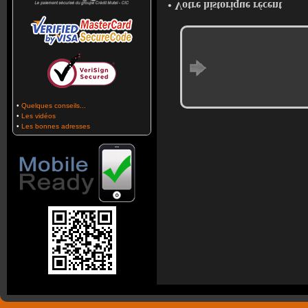
• Votre historique récent
•
Quelques conseils...
•
Les vidéos
•
Les bonnes adresses