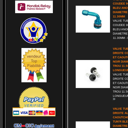
COUDEE 9
BLEU ANO
DIAMETRE
11.30MM
VALVE TU
COUDEE 9
BLEU ANO
DIAMETRE
11.30MM - 
VALVE TU
DROITE C
ET CAOU
NOIR DIA
TROU 11.
LONGUEU
VALVE TU
DROITE C
ET CAOU
NOIR DIA
TROU 11.
LONGUEUR 
VALVE TU
DROITE A
CAOUTCHO
TUN’R BL
DIAMETRE