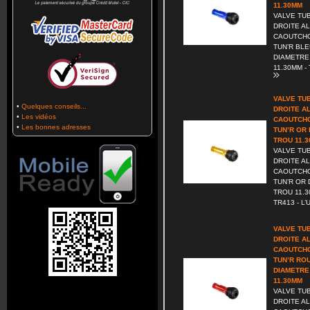
11.30MM
VALVE TU
DROITE AL
CAOUTCHO
TUN’R BL
DIAMETRE
11.30MM - T
VALVE TU
•
Quelques conseils...
DROITE A
•
Les vidéos
CAOUTCHO
•
Les bonnes adresses
TUN’R OR
TROU 11.
VALVE TU
DROITE AL
CAOUTCHO
TUN’R OR
TROU 11.3
TR413 - L’U
VALVE TU
DROITE A
CAOUTCHO
TUN’R RO
DIAMETRE
11.30MM
VALVE TU
DROITE AL