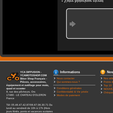
• Votre historique récent
Informations
Nos
YCA DIFFUSION -
YCAMOTOSHOP.COM
Nous contacter
Nos sél
Biker Shop Français -
Pièces, accessoires,
Qui sommes-nous ?
Points d
équipement et outillage pour moto,
Top 10
Conditions générales
quad et scooter
NOUVE
8, rue des pêcheurs, Ors
Confidentialité & Vie privée
Chèque
17480 - LE CHATEAU D’OLERON
Modes de paiement
France
Tél: 05.46.47.42.87/06.67.06.30.71 Du
lundi au vendredi de 10h à 17h (Hors
jours fériés, ponts et vacances scolaires