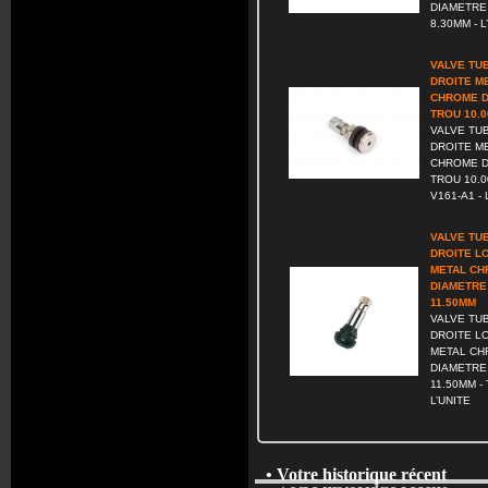
DIAMETRE
8.30MM - L
VALVE TU
DROITE M
CHROME D
TROU 10.
VALVE TU
DROITE M
CHROME D
TROU 10.0
V161-A1 - 
VALVE TU
DROITE L
METAL C
DIAMETRE
11.50MM
VALVE TU
DROITE L
METAL C
DIAMETRE
11.50MM - 
L’UNITE
• Votre historique récent