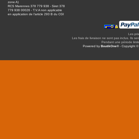
zone A)
RCS Marennes 378 779 938 - Siret 378
779 938 00026 - T.V.A non applicable
en application de l’article 293 B du CGI
Les pri
Les frais de livraison ne sont pas inclus. Ils se
Pendant une période limitée
Powered by
BoutikOne®
- Copyright 