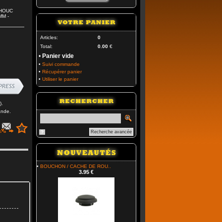
CHOUC
MM -
Articles:
0
Total:
0.00
€
•
Panier vide
•
Suivi commande
•
Récupérer panier
•
Utiliser le panier
).
ande.
?
Recherche avancée
•
BOUCHON / CACHE DE ROU..
3.95 €