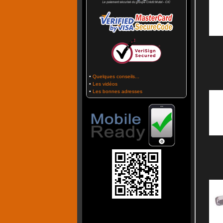
•
Quelques conseils...
•
Les vidéos
•
Les bonnes adresses