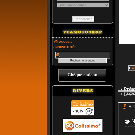
-
ACCUEIL
•
NOUVEAUTÉS
Chèque cadeau
• Prés
• Prés
Arti
No