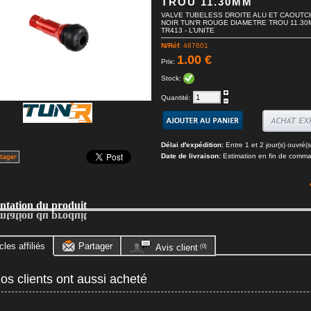
TROU 11.30MM
VALVE TUBELESS DROITE ALU ET CAOUT
NOIR TUN’R ROUGE DIAMETRE TROU 11.30
TR413 - L’UNITE
N/Réf
: 487601
1.00 €
Prix:
Stock:
Quantité:
Délai d'expédition:
Entre 1 et 2 jour(s) ouvré(s
Date de livraison:
Estimation en fin de comm
entation du produit
entation du produit
cles affiliés
Partager
Avis client
(0)
s clients ont aussi acheté