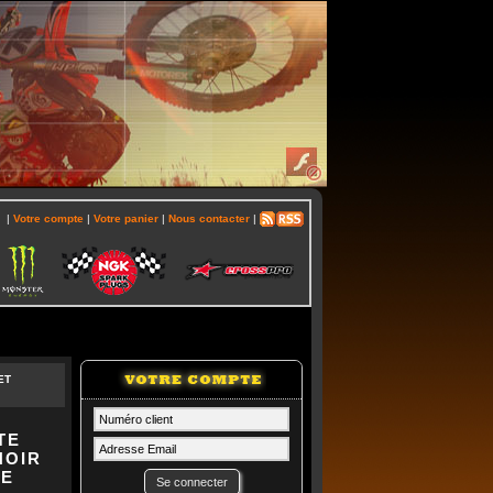
|
Votre compte
|
Votre panier
|
Nous contacter
|
ET
TE
NOIR
RE